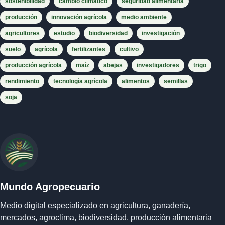
sostenibilidad
cambio climático
seguridad alimentaria
producción
innovación agrícola
medio ambiente
agricultores
estudio
biodiversidad
investigación
suelo
agrícola
fertilizantes
cultivo
producción agrícola
maíz
abejas
investigadores
trigo
rendimiento
tecnología agrícola
alimentos
semillas
soja
Mundo Agropecuario
Medio digital especializado en agricultura, ganadería,
mercados, agroclima, biodiversidad, producción alimentaria