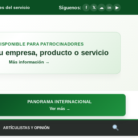
Síguenos:
s del servicio
f
𝕏
☁
in
▶
DISPONIBLE PARA PATROCINADORES
 empresa, producto o servicio
Más información →
PANORAMA INTERNACIONAL
Ver más →
ARTÍCULISTAS Y OPINIÓN