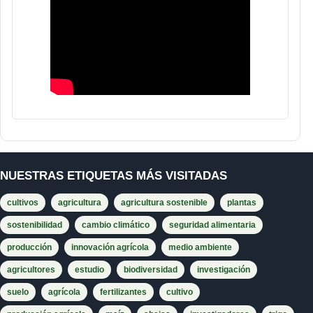
NUESTRAS ETIQUETAS MÁS VISITADAS
cultivos
agricultura
agricultura sostenible
plantas
sostenibilidad
cambio climático
seguridad alimentaria
producción
innovación agrícola
medio ambiente
agricultores
estudio
biodiversidad
investigación
suelo
agrícola
fertilizantes
cultivo