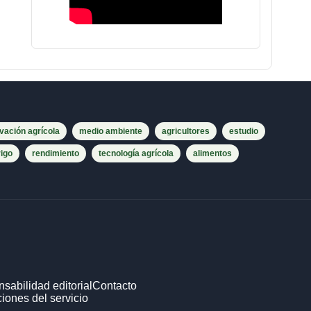
vación agrícola
medio ambiente
agricultores
estudio
rigo
rendimiento
tecnología agrícola
alimentos
sabilidad editorial
Contacto
iones del servicio