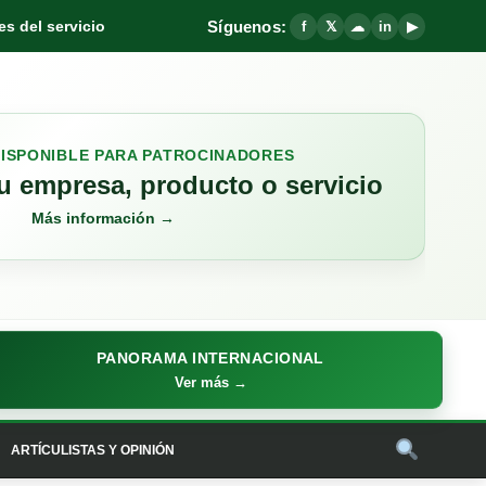
Síguenos:
s del servicio
f
𝕏
☁
in
▶
DISPONIBLE PARA PATROCINADORES
 empresa, producto o servicio
Más información →
PANORAMA INTERNACIONAL
Ver más →
ARTÍCULISTAS Y OPINIÓN