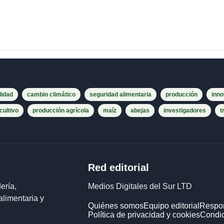
lidad
cambio climático
seguridad alimentaria
producción
inno
cultivo
producción agrícola
maíz
abejas
investigadores
t
Red editorial
ería,
Medios Digitales del Sur LTD
alimentaria y
Quiénes somos
Equipo editorial
Respon
Política de privacidad y cookies
Condic