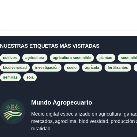
NUESTRAS ETIQUETAS MÁS VISITADAS
cultivos
agricultura
agricultura sostenible
plantas
sostenibi
biodiversidad
investigación
suelo
agrícola
fertilizantes
semillas
soja
Mundo Agropecuario
Medio digital especializado en agricultura, ganad
mercados, agroclima, biodiversidad, producción 
ruralidad.