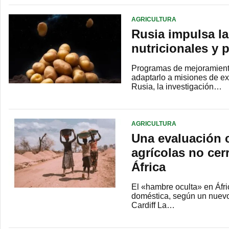
AGRICULTURA
Rusia impulsa la
nutricionales y 
Programas de mejoramiento 
adaptarlo a misiones de e
Rusia, la investigación…
AGRICULTURA
Una evaluación 
agrícolas no cer
África
El «hambre oculta» en Áfr
doméstica, según un nuevo 
Cardiff La…