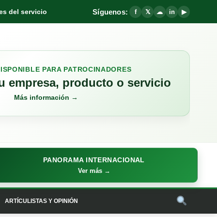
Síguenos:
s del servicio
f
𝕏
☁
in
▶
DISPONIBLE PARA PATROCINADORES
 empresa, producto o servicio
Más información →
PANORAMA INTERNACIONAL
Ver más →
ARTÍCULISTAS Y OPINIÓN