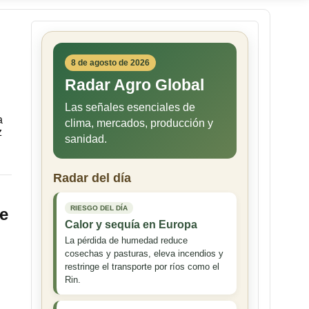
8 de agosto de 2026
Radar Agro Global
Las señales esenciales de
a
clima, mercados, producción y
z
sanidad.
Radar del día
RIESGO DEL DÍA
re
Calor y sequía en Europa
La pérdida de humedad reduce
cosechas y pasturas, eleva incendios y
restringe el transporte por ríos como el
Rin.