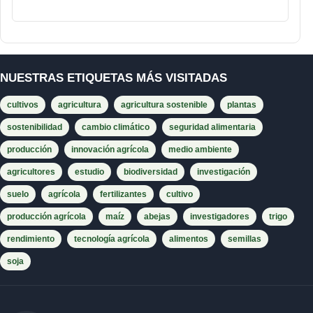
NUESTRAS ETIQUETAS MÁS VISITADAS
cultivos
agricultura
agricultura sostenible
plantas
sostenibilidad
cambio climático
seguridad alimentaria
producción
innovación agrícola
medio ambiente
agricultores
estudio
biodiversidad
investigación
suelo
agrícola
fertilizantes
cultivo
producción agrícola
maíz
abejas
investigadores
trigo
rendimiento
tecnología agrícola
alimentos
semillas
soja