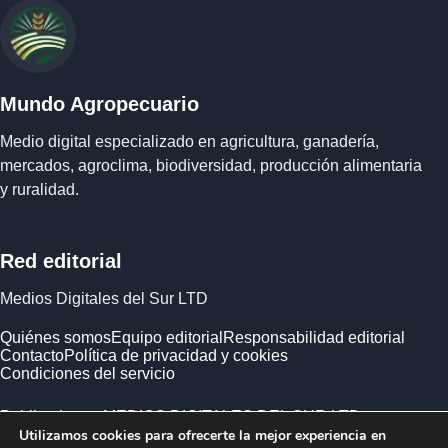
Mundo Agropecuario
Medio digital especializado en agricultura, ganadería,
mercados, agroclima, biodiversidad, producción alimentaria
y ruralidad.
Red editorial
Medios Digitales del Sur LTD
Quiénes somos
Equipo editorial
Responsabilidad editorial
Contacto
Política de privacidad y cookies
Condiciones del servicio
Publicado por MEDIOS DIGITALES DEL SUR LTD ·
Utilizamos cookies para ofrecerte la mejor experiencia en
Empresa registrada en Inglaterra y Gales.