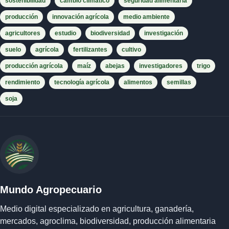
sostenibilidad
cambio climático
seguridad alimentaria
producción
innovación agrícola
medio ambiente
agricultores
estudio
biodiversidad
investigación
suelo
agrícola
fertilizantes
cultivo
producción agrícola
maíz
abejas
investigadores
trigo
rendimiento
tecnología agrícola
alimentos
semillas
soja
Mundo Agropecuario
Medio digital especializado en agricultura, ganadería,
mercados, agroclima, biodiversidad, producción alimentaria