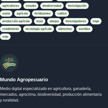
agricultores
estudio
biodiversidad
investigación
suelo
agrícola
fertilizantes
cultivo
producción agrícola
maíz
abejas
investigadores
trigo
rendimiento
tecnología agrícola
alimentos
semillas
soja
Mundo Agropecuario
Medio digital especializado en agricultura, ganadería,
mercados, agroclima, biodiversidad, producción alimentaria
y ruralidad.