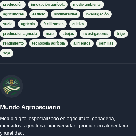
producción
innovación agrícola
medio ambiente
agricultores
estudio
biodiversidad
investigación
suelo
agrícola
fertilizantes
cultivo
producción agrícola
maíz
abejas
investigadores
trigo
rendimiento
tecnología agrícola
alimentos
semillas
soja
Mundo Agropecuario
Medio digital especializado en agricultura, ganadería,
mercados, agroclima, biodiversidad, producción alimentaria
y ruralidad.