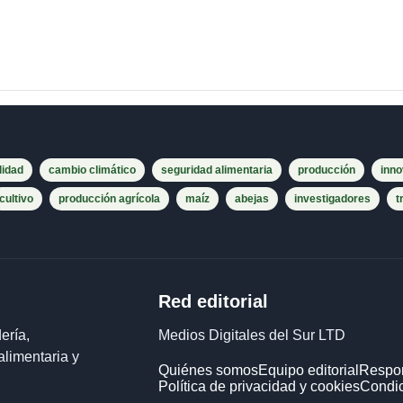
lidad
cambio climático
seguridad alimentaria
producción
inno
cultivo
producción agrícola
maíz
abejas
investigadores
t
Red editorial
ería,
Medios Digitales del Sur LTD
alimentaria y
Quiénes somos
Equipo editorial
Respon
Política de privacidad y cookies
Condic