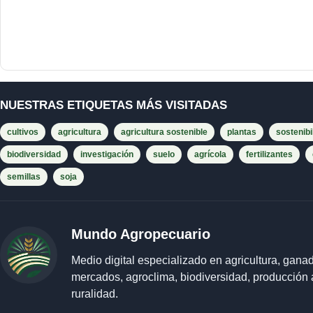
NUESTRAS ETIQUETAS MÁS VISITADAS
cultivos
agricultura
agricultura sostenible
plantas
sostenibi
biodiversidad
investigación
suelo
agrícola
fertilizantes
semillas
soja
Mundo Agropecuario
Medio digital especializado en agricultura, ganad
mercados, agroclima, biodiversidad, producción 
ruralidad.