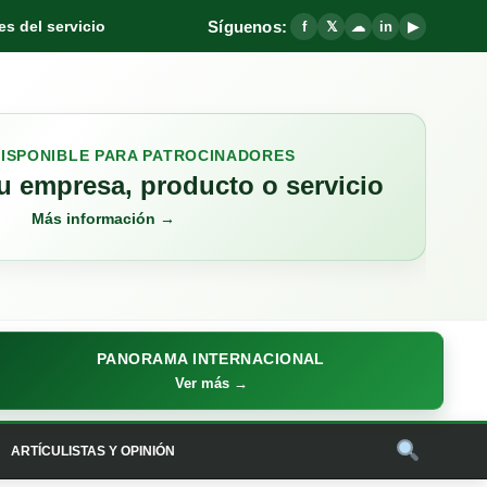
Síguenos:
s del servicio
f
𝕏
☁
in
▶
DISPONIBLE PARA PATROCINADORES
 empresa, producto o servicio
Más información →
PANORAMA INTERNACIONAL
Ver más →
ARTÍCULISTAS Y OPINIÓN