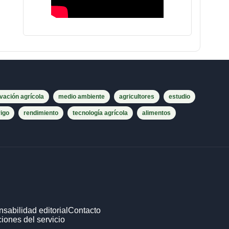
vación agrícola
medio ambiente
agricultores
estudio
rigo
rendimiento
tecnología agrícola
alimentos
sabilidad editorial
Contacto
iones del servicio