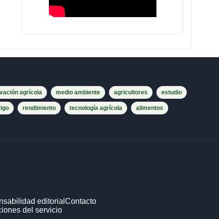
vación agrícola
medio ambiente
agricultores
estudio
rigo
rendimiento
tecnología agrícola
alimentos
sabilidad editorial
Contacto
iones del servicio