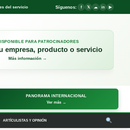
Síguenos:
s del servicio
f
𝕏
☁
in
▶
DISPONIBLE PARA PATROCINADORES
 empresa, producto o servicio
Más información →
PANORAMA INTERNACIONAL
Ver más →
ARTÍCULISTAS Y OPINIÓN