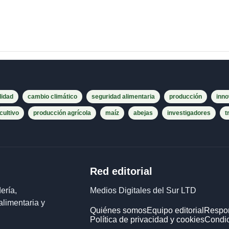
lidad
cambio climático
seguridad alimentaria
producción
inno
cultivo
producción agrícola
maíz
abejas
investigadores
t
Red editorial
ería,
Medios Digitales del Sur LTD
alimentaria y
Quiénes somos
Equipo editorial
Respon
Política de privacidad y cookies
Condic