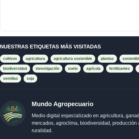
NUESTRAS ETIQUETAS MÁS VISITADAS
cultivos
agricultura
agricultura sostenible
plantas
sostenibi
biodiversidad
investigación
suelo
agrícola
fertilizantes
semillas
soja
Mundo Agropecuario
Medio digital especializado en agricultura, ganad
mercados, agroclima, biodiversidad, producción 
ruralidad.