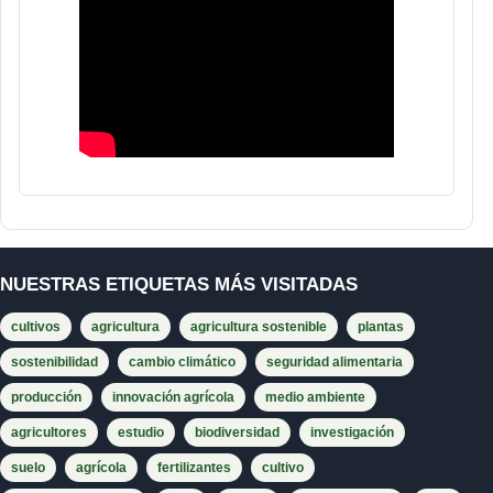
NUESTRAS ETIQUETAS MÁS VISITADAS
cultivos
agricultura
agricultura sostenible
plantas
sostenibilidad
cambio climático
seguridad alimentaria
producción
innovación agrícola
medio ambiente
agricultores
estudio
biodiversidad
investigación
suelo
agrícola
fertilizantes
cultivo