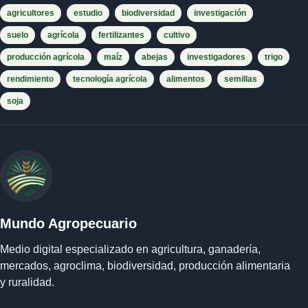
agricultores
estudio
biodiversidad
investigación
suelo
agrícola
fertilizantes
cultivo
producción agrícola
maíz
abejas
investigadores
trigo
rendimiento
tecnología agrícola
alimentos
semillas
soja
Mundo Agropecuario
Medio digital especializado en agricultura, ganadería,
mercados, agroclima, biodiversidad, producción alimentaria
y ruralidad.