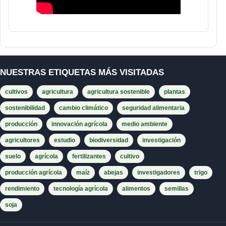
NUESTRAS ETIQUETAS MÁS VISITADAS
cultivos
agricultura
agricultura sostenible
plantas
sostenibilidad
cambio climático
seguridad alimentaria
producción
innovación agrícola
medio ambiente
agricultores
estudio
biodiversidad
investigación
suelo
agrícola
fertilizantes
cultivo
producción agrícola
maíz
abejas
investigadores
trigo
rendimiento
tecnología agrícola
alimentos
semillas
soja