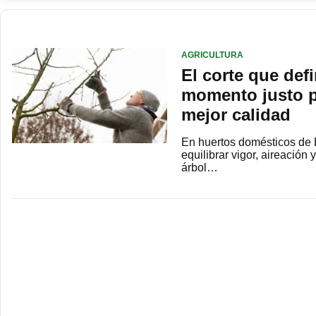
AGRICULTURA
El corte que def
momento justo pa
mejor calidad
En huertos domésticos de E
equilibrar vigor, aireació
árbol…