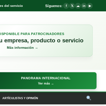
Síguenos:
s del servicio
f
𝕏
☁
in
▶
DISPONIBLE PARA PATROCINADORES
 empresa, producto o servicio
Más información →
PANORAMA INTERNACIONAL
Ver más →
ARTÍCULISTAS Y OPINIÓN