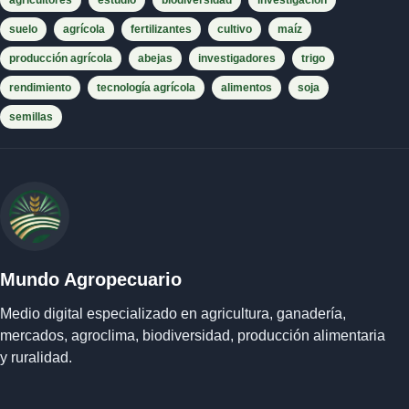
agricultores
estudio
biodiversidad
investigación
suelo
agrícola
fertilizantes
cultivo
maíz
producción agrícola
abejas
investigadores
trigo
rendimiento
tecnología agrícola
alimentos
soja
semillas
Mundo Agropecuario
Medio digital especializado en agricultura, ganadería,
mercados, agroclima, biodiversidad, producción alimentaria
y ruralidad.