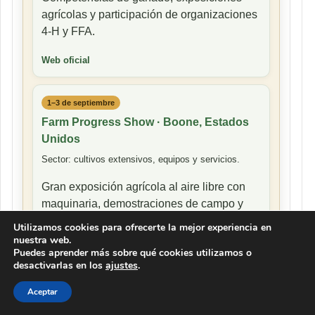
agrícolas y participación de organizaciones
4-H y FFA.
Web oficial
1–3 de septiembre
Farm Progress Show · Boone, Estados
Unidos
Sector: cultivos extensivos, equipos y servicios.
Gran exposición agrícola al aire libre con
maquinaria, demostraciones de campo y
contacto entre productores y empresas.
Utilizamos cookies para ofrecerte la mejor experiencia en
nuestra web.
Web oficial
Puedes aprender más sobre qué cookies utilizamos o
desactivarlas en los
ajustes
.
Aceptar
Una guía rápida para seguir clima,
mercados, producción y eventos clave