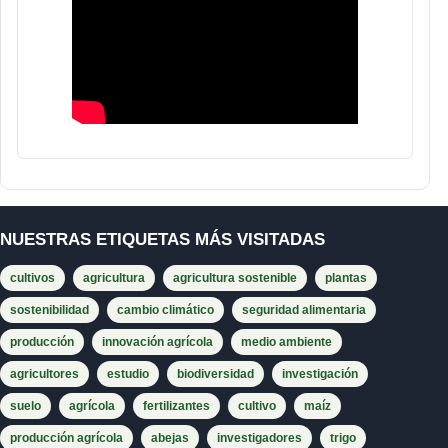
NUESTRAS ETIQUETAS MÁS VISITADAS
cultivos
agricultura
agricultura sostenible
plantas
sostenibilidad
cambio climático
seguridad alimentaria
producción
innovación agrícola
medio ambiente
agricultores
estudio
biodiversidad
investigación
suelo
agrícola
fertilizantes
cultivo
maíz
producción agrícola
abejas
investigadores
trigo