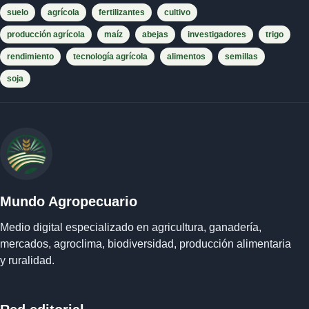
suelo
agrícola
fertilizantes
cultivo
producción agrícola
maíz
abejas
investigadores
trigo
rendimiento
tecnología agrícola
alimentos
semillas
soja
Mundo Agropecuario
Medio digital especializado en agricultura, ganadería,
mercados, agroclima, biodiversidad, producción alimentaria
y ruralidad.