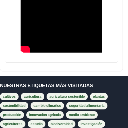
NUESTRAS ETIQUETAS MÁS VISITADAS
cultivos
agricultura
agricultura sostenible
plantas
sostenibilidad
cambio climático
seguridad alimentaria
producción
innovación agrícola
medio ambiente
agricultores
estudio
biodiversidad
investigación