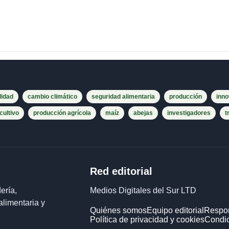
lidad
cambio climático
seguridad alimentaria
producción
inno
cultivo
producción agrícola
maíz
abejas
investigadores
t
Red editorial
ería,
Medios Digitales del Sur LTD
alimentaria y
Quiénes somos
Equipo editorial
Respon
Política de privacidad y cookies
Condic