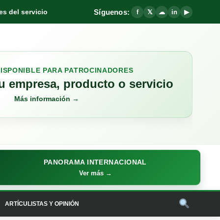
Síguenos:
s del servicio
f
𝕏
☁
in
▶
DISPONIBLE PARA PATROCINADORES
 empresa, producto o servicio
Más información →
PANORAMA INTERNACIONAL
Ver más →
ARTÍCULISTAS Y OPINIÓN