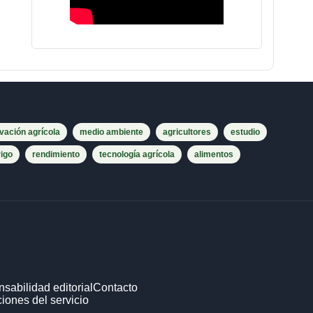
vación agrícola
medio ambiente
agricultores
estudio
rigo
rendimiento
tecnología agrícola
alimentos
sabilidad editorial
Contacto
iones del servicio