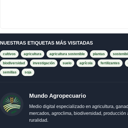
NUESTRAS ETIQUETAS MÁS VISITADAS
cultivos
agricultura
agricultura sostenible
plantas
sostenibi
biodiversidad
investigación
suelo
agrícola
fertilizantes
semillas
soja
Mundo Agropecuario
Medio digital especializado en agricultura, ganad
mercados, agroclima, biodiversidad, producción 
ruralidad.