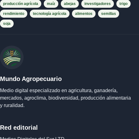
producción agrícola
maíz
abejas
investigadores
trigo
rendimiento
tecnología agrícola
alimentos
semillas
soja
Mundo Agropecuario
Medio digital especializado en agricultura, ganadería,
mercados, agroclima, biodiversidad, producción alimentaria
y ruralidad.
Red editorial