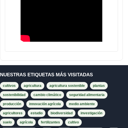
NUESTRAS ETIQUETAS MÁS VISITADAS
cultivos
agricultura
agricultura sostenible
plantas
sostenibilidad
cambio climático
seguridad alimentaria
producción
innovación agrícola
medio ambiente
agricultores
estudio
biodiversidad
investigación
suelo
agrícola
fertilizantes
cultivo