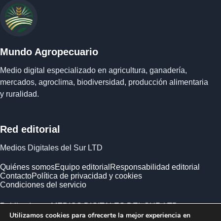
Mundo Agropecuario
Medio digital especializado en agricultura, ganadería,
mercados, agroclima, biodiversidad, producción alimentaria
y ruralidad.
Red editorial
Medios Digitales del Sur LTD
Quiénes somos
Equipo editorial
Responsabilidad editorial
Contacto
Política de privacidad y cookies
Condiciones del servicio
Publicado por MEDIOS DIGITALES DEL SUR LTD ·
Utilizamos cookies para ofrecerte la mejor experiencia en
Empresa registrada en Inglaterra y Gales.