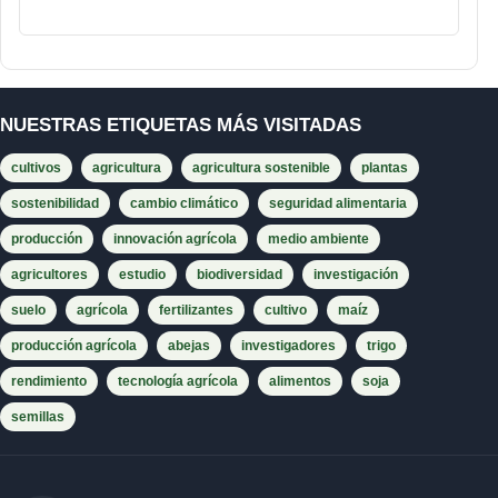
NUESTRAS ETIQUETAS MÁS VISITADAS
cultivos
agricultura
agricultura sostenible
plantas
sostenibilidad
cambio climático
seguridad alimentaria
producción
innovación agrícola
medio ambiente
agricultores
estudio
biodiversidad
investigación
suelo
agrícola
fertilizantes
cultivo
maíz
producción agrícola
abejas
investigadores
trigo
rendimiento
tecnología agrícola
alimentos
soja
semillas