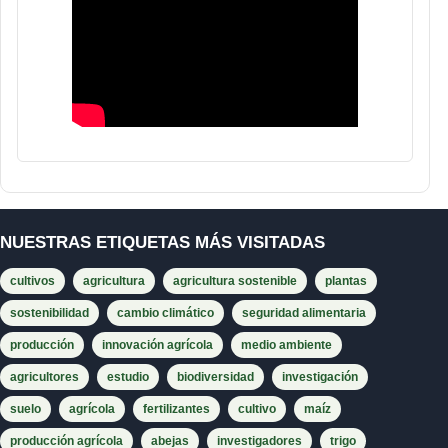
NUESTRAS ETIQUETAS MÁS VISITADAS
cultivos
agricultura
agricultura sostenible
plantas
sostenibilidad
cambio climático
seguridad alimentaria
producción
innovación agrícola
medio ambiente
agricultores
estudio
biodiversidad
investigación
suelo
agrícola
fertilizantes
cultivo
maíz
producción agrícola
abejas
investigadores
trigo