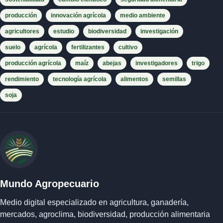
producción
innovación agrícola
medio ambiente
agricultores
estudio
biodiversidad
investigación
suelo
agrícola
fertilizantes
cultivo
producción agrícola
maíz
abejas
investigadores
trigo
rendimiento
tecnología agrícola
alimentos
semillas
soja
Mundo Agropecuario
Medio digital especializado en agricultura, ganadería,
mercados, agroclima, biodiversidad, producción alimentaria