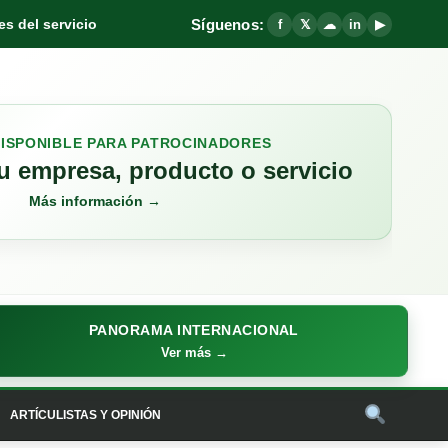
Síguenos:
s del servicio
f
𝕏
☁
in
▶
DISPONIBLE PARA PATROCINADORES
 empresa, producto o servicio
Más información →
PANORAMA INTERNACIONAL
Ver más →
ARTÍCULISTAS Y OPINIÓN