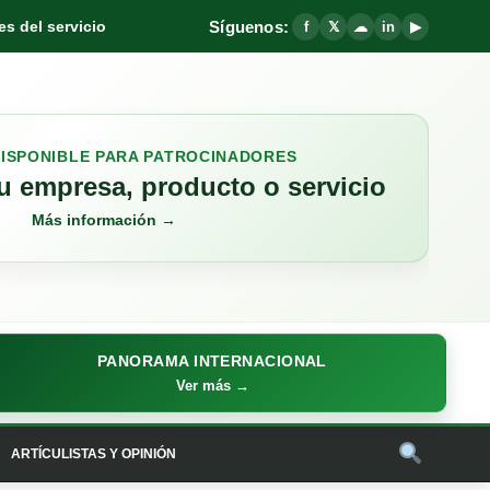
Síguenos:
s del servicio
f
𝕏
☁
in
▶
DISPONIBLE PARA PATROCINADORES
 empresa, producto o servicio
Más información →
PANORAMA INTERNACIONAL
Ver más →
ARTÍCULISTAS Y OPINIÓN