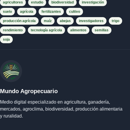
agricultores
estudio
biodiversidad
investigación
suelo
agrícola
fertilizantes
cultivo
producción agrícola
maíz
abejas
investigadores
trigo
rendimiento
tecnología agrícola
alimentos
semillas
soja
Mundo Agropecuario
Medio digital especializado en agricultura, ganadería,
mercados, agroclima, biodiversidad, producción alimentaria
y ruralidad.