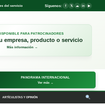
Síguenos:
s del servicio
f
𝕏
☁
in
▶
DISPONIBLE PARA PATROCINADORES
 empresa, producto o servicio
Más información →
PANORAMA INTERNACIONAL
Ver más →
ARTÍCULISTAS Y OPINIÓN