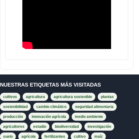
NUESTRAS ETIQUETAS MÁS VISITADAS
cultivos
agricultura
agricultura sostenible
plantas
sostenibilidad
cambio climático
seguridad alimentaria
producción
innovación agrícola
medio ambiente
agricultores
estudio
biodiversidad
investigación
suelo
agrícola
fertilizantes
cultivo
maíz