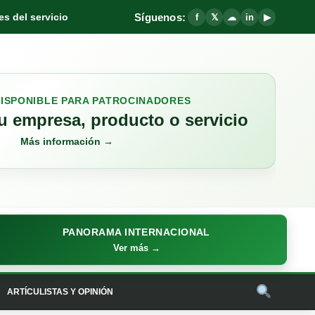
Síguenos:
s del servicio
f
𝕏
☁
in
▶
DISPONIBLE PARA PATROCINADORES
 empresa, producto o servicio
Más información →
PANORAMA INTERNACIONAL
Ver más →
ARTÍCULISTAS Y OPINIÓN