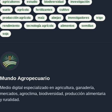
agricultores
estudio
biodiversidad
investigación
suelo
agrícola
fertilizantes
cultivo
producción agrícola
maíz
abejas
investigadores
trigo
rendimiento
tecnología agrícola
alimentos
semillas
soja
Mundo Agropecuario
Medio digital especializado en agricultura, ganadería,
mercados, agroclima, biodiversidad, producción alimentaria
y ruralidad.