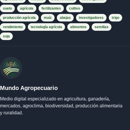
suelo
agrícola
fertilizantes
cultivo
producción agrícola
maíz
abejas
investigadores
trigo
rendimiento
tecnología agrícola
alimentos
semillas
soja
Mundo Agropecuario
Medio digital especializado en agricultura, ganadería,
mercados, agroclima, biodiversidad, producción alimentaria
y ruralidad.