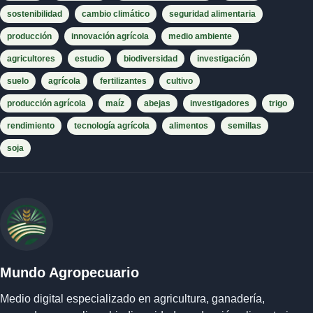
sostenibilidad
cambio climático
seguridad alimentaria
producción
innovación agrícola
medio ambiente
agricultores
estudio
biodiversidad
investigación
suelo
agrícola
fertilizantes
cultivo
producción agrícola
maíz
abejas
investigadores
trigo
rendimiento
tecnología agrícola
alimentos
semillas
soja
Mundo Agropecuario
Medio digital especializado en agricultura, ganadería,