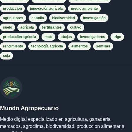
producción
innovación agrícola
medio ambiente
agricultores
estudio
biodiversidad
investigación
suelo
agrícola
fertilizantes
cultivo
producción agrícola
maíz
abejas
investigadores
trigo
rendimiento
tecnología agrícola
alimentos
semillas
soja
Mundo Agropecuario
Medio digital especializado en agricultura, ganadería,
mercados, agroclima, biodiversidad, producción alimentaria