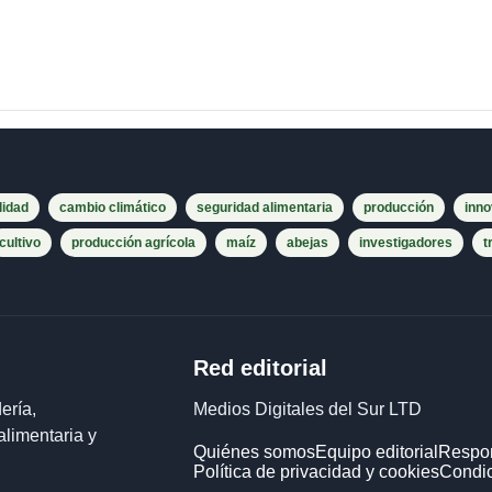
lidad
cambio climático
seguridad alimentaria
producción
inno
cultivo
producción agrícola
maíz
abejas
investigadores
t
Red editorial
ería,
Medios Digitales del Sur LTD
alimentaria y
Quiénes somos
Equipo editorial
Respon
Política de privacidad y cookies
Condic