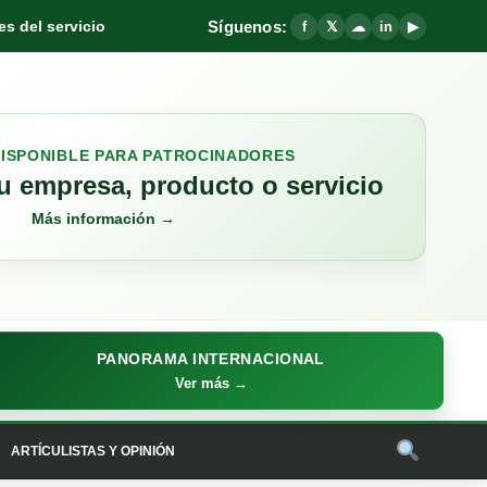
Síguenos:
s del servicio
f
𝕏
☁
in
▶
DISPONIBLE PARA PATROCINADORES
 empresa, producto o servicio
Más información →
PANORAMA INTERNACIONAL
Ver más →
ARTÍCULISTAS Y OPINIÓN