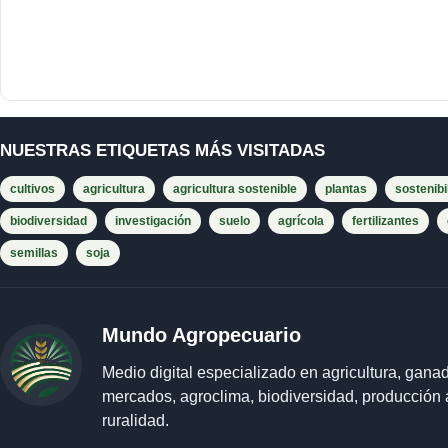
NUESTRAS ETIQUETAS MÁS VISITADAS
cultivos
agricultura
agricultura sostenible
plantas
sostenibi
biodiversidad
investigación
suelo
agrícola
fertilizantes
semillas
soja
Mundo Agropecuario
Medio digital especializado en agricultura, ganad
mercados, agroclima, biodiversidad, producción 
ruralidad.