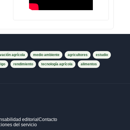
vación agrícola
medio ambiente
agricultores
estudio
rigo
rendimiento
tecnología agrícola
alimentos
sabilidad editorial
Contacto
iones del servicio