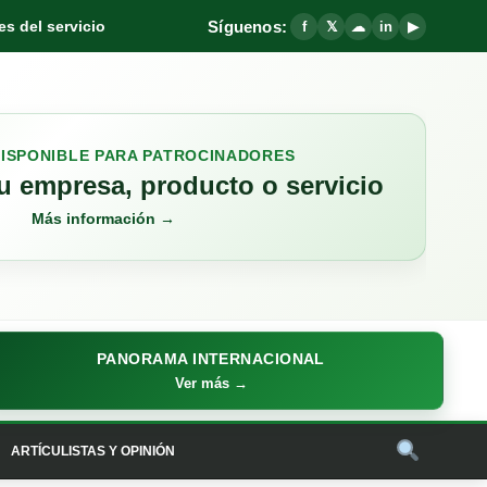
Síguenos:
s del servicio
f
𝕏
☁
in
▶
DISPONIBLE PARA PATROCINADORES
 empresa, producto o servicio
Más información →
PANORAMA INTERNACIONAL
Ver más →
ARTÍCULISTAS Y OPINIÓN