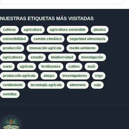
NUESTRAS ETIQUETAS MÁS VISITADAS
cultivos
agricultura
agricultura sostenible
plantas
sostenibilidad
cambio climático
seguridad alimentaria
producción
innovación agrícola
medio ambiente
agricultores
estudio
biodiversidad
investigación
suelo
agrícola
fertilizantes
cultivo
maíz
producción agrícola
abejas
investigadores
trigo
rendimiento
tecnología agrícola
alimentos
soja
semillas