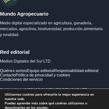
Mundo Agropecuario
Medio digital especializado en agricultura, ganadería,
mercados, agroclima, biodiversidad, producción alimentaria
y ruralidad.
Red editorial
Medios Digitales del Sur LTD
Quiénes somos
Equipo editorial
Responsabilidad editorial
Contacto
Política de privacidad y cookies
Condiciones del servicio
Publicado por MEDIOS DIGITALES DEL SUR LTD ·
Utilizamos cookies para ofrecerte la mejor experiencia en
Empresa registrada en Inglaterra y Gales.
nuestra web.
Puedes aprender más sobre qué cookies utilizamos o
desactivarlas en los
ajustes
.