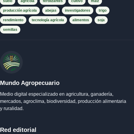
suelo
agrícola
fertilizantes
cultivo
maíz
producción agrícola
abejas
investigadores
trigo
rendimiento
tecnología agrícola
alimentos
soja
semillas
Mundo Agropecuario
Medio digital especializado en agricultura, ganadería,
mercados, agroclima, biodiversidad, producción alimentaria
y ruralidad.
Red editorial