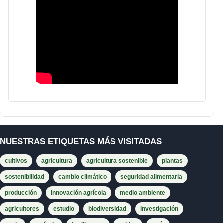
NUESTRAS ETIQUETAS MÁS VISITADAS
cultivos
agricultura
agricultura sostenible
plantas
sostenibilidad
cambio climático
seguridad alimentaria
producción
innovación agrícola
medio ambiente
agricultores
estudio
biodiversidad
investigación