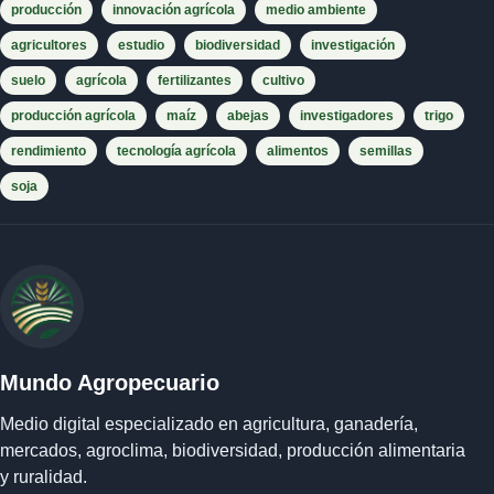
producción
innovación agrícola
medio ambiente
agricultores
estudio
biodiversidad
investigación
suelo
agrícola
fertilizantes
cultivo
producción agrícola
maíz
abejas
investigadores
trigo
rendimiento
tecnología agrícola
alimentos
semillas
soja
Mundo Agropecuario
Medio digital especializado en agricultura, ganadería,
mercados, agroclima, biodiversidad, producción alimentaria
y ruralidad.