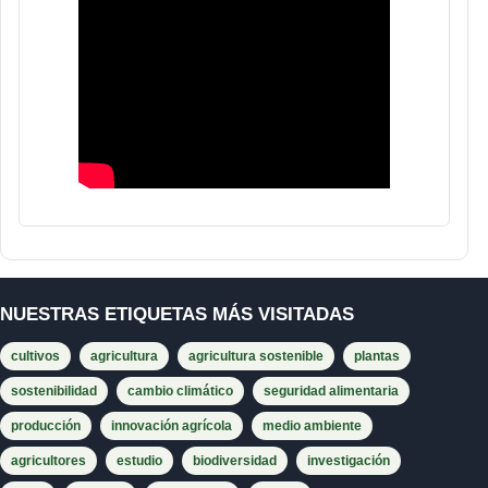
NUESTRAS ETIQUETAS MÁS VISITADAS
cultivos
agricultura
agricultura sostenible
plantas
sostenibilidad
cambio climático
seguridad alimentaria
producción
innovación agrícola
medio ambiente
agricultores
estudio
biodiversidad
investigación