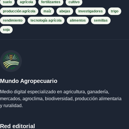
suelo
agrícola
fertilizantes
cultivo
producción agrícola
maíz
abejas
investigadores
trigo
rendimiento
tecnología agrícola
alimentos
semillas
soja
Mundo Agropecuario
Medio digital especializado en agricultura, ganadería,
mercados, agroclima, biodiversidad, producción alimentaria
y ruralidad.
Red editorial