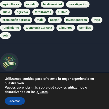
agricultores
estudio
biodiversidad
investigación
suelo
agrícola
fertilizantes
cultivo
producción agrícola
maíz
abejas
investigadores
trigo
rendimiento
tecnología agrícola
alimentos
semillas
soja
Mundo Agropecuario
Utilizamos cookies para ofrecerte la mejor experiencia en
nuestra web.
Puedes aprender más sobre qué cookies utilizamos o
Medio digital especializado en agricultura, ganadería,
desactivarlas en los
ajustes
.
mercados, agroclima, biodiversidad, producción alimentaria
y ruralidad.
Aceptar