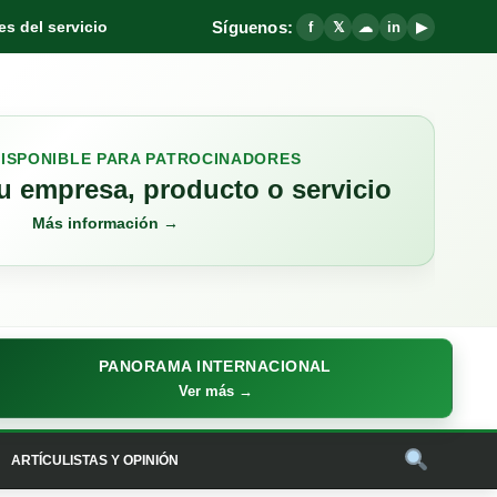
Síguenos:
s del servicio
f
𝕏
☁
in
▶
DISPONIBLE PARA PATROCINADORES
 empresa, producto o servicio
Más información →
PANORAMA INTERNACIONAL
Ver más →
ARTÍCULISTAS Y OPINIÓN