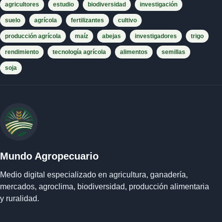
agricultores
estudio
biodiversidad
investigación
suelo
agrícola
fertilizantes
cultivo
producción agrícola
maíz
abejas
investigadores
trigo
rendimiento
tecnología agrícola
alimentos
semillas
soja
Mundo Agropecuario
Medio digital especializado en agricultura, ganadería,
mercados, agroclima, biodiversidad, producción alimentaria
y ruralidad.