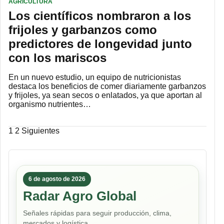
AGRICULTURA
Los científicos nombraron a los
frijoles y garbanzos como
predictores de longevidad junto
con los mariscos
En un nuevo estudio, un equipo de nutricionistas
destaca los beneficios de comer diariamente garbanzos
y frijoles, ya sean secos o enlatados, ya que aportan al
organismo nutrientes…
Paginación
1
2
Siguientes
de
entradas
6 de agosto de 2026
Radar Agro Global
Señales rápidas para seguir producción, clima,
mercados y logística.