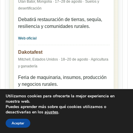
Ulán Bator, Mongolia · 17–28 de agosto · Suelos y
desertificación
Debatirá restauración de tierras, sequía,
resiliencia y comunidades rurales.
Web oficial
Dakotafest
Mitchell, Estados Unidos · 18–20 de agosto · Agricultura
y ganadería
Feria de maquinaria, insumos, producción
y negocios rurales.
Utilizamos cookies para ofrecerte la mejor experiencia en
Web oficial
nuestra web.
Puedes aprender más sobre qué cookies utilizamos o
Agronomy Conference & Expo
desactivarlas en los
ajustes
.
Indianápolis, Estados Unidos · 24–26 de agosto ·
Aceptar
Agronomía