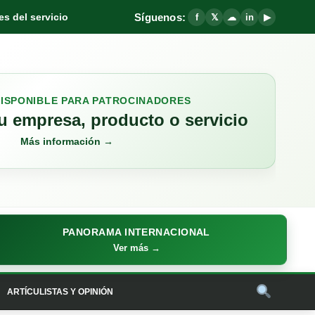
Síguenos:
s del servicio
f
𝕏
☁
in
▶
DISPONIBLE PARA PATROCINADORES
 empresa, producto o servicio
Más información →
PANORAMA INTERNACIONAL
Ver más →
ARTÍCULISTAS Y OPINIÓN