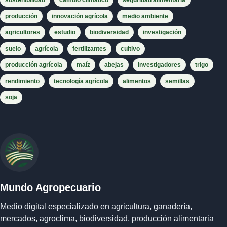
sostenibilidad
cambio climático
seguridad alimentaria
producción
innovación agrícola
medio ambiente
agricultores
estudio
biodiversidad
investigación
suelo
agrícola
fertilizantes
cultivo
producción agrícola
maíz
abejas
investigadores
trigo
rendimiento
tecnología agrícola
alimentos
semillas
soja
Mundo Agropecuario
Medio digital especializado en agricultura, ganadería,
mercados, agroclima, biodiversidad, producción alimentaria