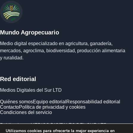
Mundo Agropecuario
Medio digital especializado en agricultura, ganadería,
mercados, agroclima, biodiversidad, producción alimentaria
y ruralidad.
Red editorial
Medios Digitales del Sur LTD
Quiénes somos
Equipo editorial
Responsabilidad editorial
Contacto
Política de privacidad y cookies
Condiciones del servicio
Publicado por MEDIOS DIGITALES DEL SUR LTD ·
Utilizamos cookies para ofrecerte la mejor experiencia en
Empresa registrada en Inglaterra y Gales.