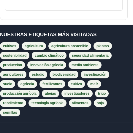
NUESTRAS ETIQUETAS MÁS VISITADAS
cultivos
agricultura
agricultura sostenible
plantas
sostenibilidad
cambio climático
seguridad alimentaria
producción
innovación agrícola
medio ambiente
agricultores
estudio
biodiversidad
investigación
suelo
agrícola
fertilizantes
cultivo
maíz
producción agrícola
abejas
investigadores
trigo
rendimiento
tecnología agrícola
alimentos
soja
semillas