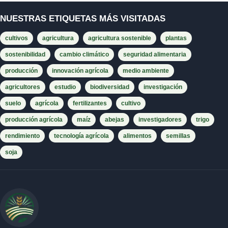
NUESTRAS ETIQUETAS MÁS VISITADAS
cultivos
agricultura
agricultura sostenible
plantas
sostenibilidad
cambio climático
seguridad alimentaria
producción
innovación agrícola
medio ambiente
agricultores
estudio
biodiversidad
investigación
suelo
agrícola
fertilizantes
cultivo
producción agrícola
maíz
abejas
investigadores
trigo
rendimiento
tecnología agrícola
alimentos
semillas
soja