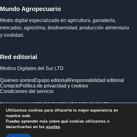
Mundo Agropecuario
Medio digital especializado en agricultura, ganadería,
mercados, agroclima, biodiversidad, producción alimentaria
y ruralidad.
Red editorial
Medios Digitales del Sur LTD
Quiénes somos
Equipo editorial
Responsabilidad editorial
Contacto
Política de privacidad y cookies
Condiciones del servicio
Publicado por MEDIOS DIGITALES DEL SUR LTD ·
Utilizamos cookies para ofrecerte la mejor experiencia en
Empresa registrada en Inglaterra y Gales.
nuestra web.
Puedes aprender más sobre qué cookies utilizamos o
desactivarlas en los
ajustes
.