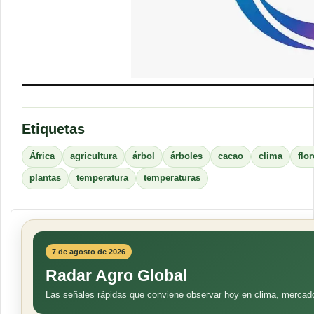
Etiquetas
África
agricultura
árbol
árboles
cacao
clima
flo
plantas
temperatura
temperaturas
7 de agosto de 2026
Radar Agro Global
Las señales rápidas que conviene observar hoy en clima, mercad