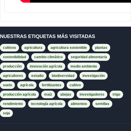
NUESTRAS ETIQUETAS MÁS VISITADAS
cultivos
agricultura
agricultura sostenible
plantas
sostenibilidad
cambio climático
seguridad alimentaria
producción
innovación agrícola
medio ambiente
agricultores
estudio
biodiversidad
investigación
suelo
agrícola
fertilizantes
cultivo
producción agrícola
maíz
abejas
investigadores
trigo
rendimiento
tecnología agrícola
alimentos
semillas
soja