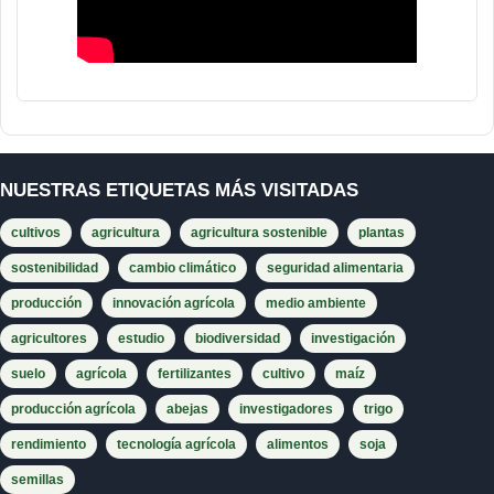
NUESTRAS ETIQUETAS MÁS VISITADAS
cultivos
agricultura
agricultura sostenible
plantas
sostenibilidad
cambio climático
seguridad alimentaria
producción
innovación agrícola
medio ambiente
agricultores
estudio
biodiversidad
investigación
suelo
agrícola
fertilizantes
cultivo
maíz
producción agrícola
abejas
investigadores
trigo
rendimiento
tecnología agrícola
alimentos
soja
semillas